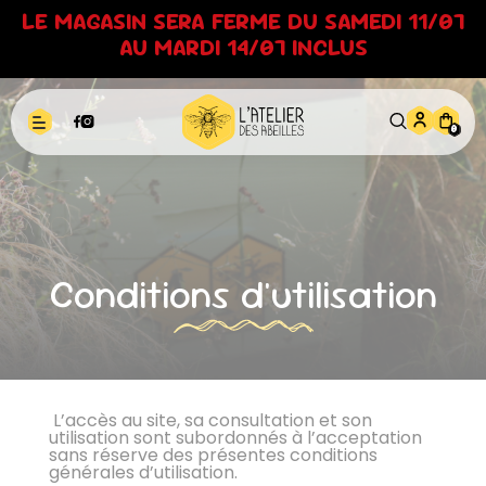
Panneau de gestion des cookies
LE MAGASIN SERA FERME DU SAMEDI 11/07
AU MARDI 14/07 INCLUS
0
Conditions d'utilisation
L’accès au site, sa consultation et son
utilisation sont subordonnés à l’acceptation
sans réserve des présentes conditions
générales d’utilisation.