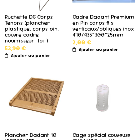
Ruchette D6 Corps
Cadre Dadant Premium
Tenons (plancher
en Pin corps fils
plastique, corps pin,
verticaux/obliques inox
couvre cadre
470/435*300*25mm
nourrisseur, toit)
2,00 €
53,90 €
Ajouter au panier
Ajouter au panier
Plancher Dadant 10
Cage spécial couveuse