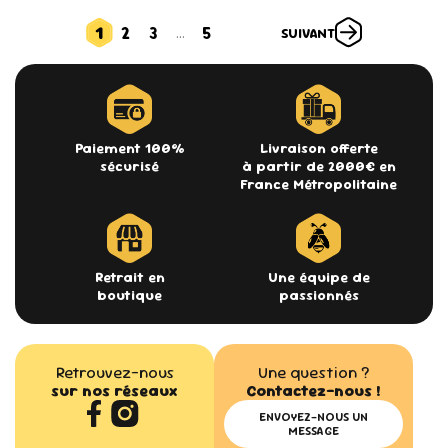
1
2
3
5
…
SUIVANT
Paiement 100%
Livraison offerte
sécurisé
à partir de 2000€ en
France Métropolitaine
Retrait en
Une équipe de
boutique
passionnés
Retrouvez-nous
Une question ?
sur nos réseaux
Contactez-nous !
ENVOYEZ-NOUS UN
MESSAGE