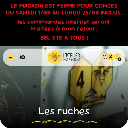
LE MAGASIN EST FERME POUR CONGES
DU SAMEDI 1/08 AU LUNDU 25/08 INCLUS,
les commandes internet seront
traitées à mon retour,
BEL ETE A TOUS !
0
Les ruches