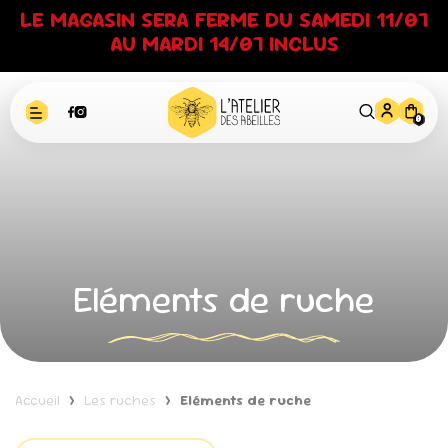
Panneau de gestion des cookies
LE MAGASIN SERA FERME DU SAMEDI 11/07
AU MARDI 14/07 INCLUS
0
Eléments de ruche
Accueil
Les ruches
Eléments de ruche