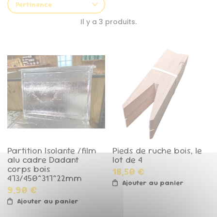
Pertinence
Il y a 3 produits.
Partition Isolante /film
Pieds de ruche bois, le
alu cadre Dadant
lot de 4
corps bois
18,50 €
473/450*317*22mm
Ajouter au panier
9,90 €
Ajouter au panier