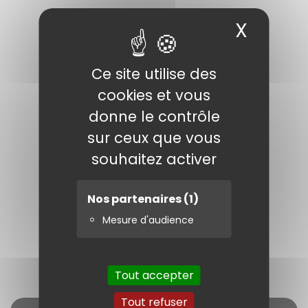
X
Masqu
Ce site utilise des
cookies et vous
donne le contrôle
sur ceux que vous
Support de ruche
souhaitez activer
rectangle PETIT
MODELE métal ZINGUE
pour ruches jusqu'à
Nos partenaires
(1)
350mm (Warre,
ruchette...) h:25cm
Mesure d'audience
15,90 €
Ajouter au panier
Tout accepter
Tout refuser