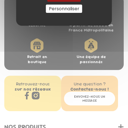
Personnaliser
Paiement 100%
Livraison offerte
sécurisé
à partir de 2000€ en
France Métropolitaine
Retrait en
Une équipe de
boutique
passionnés
Retrouvez-nous
Une question ?
sur nos réseaux
Contactez-nous !
ENVOYEZ-NOUS UN
MESSAGE
NOS PRODUITS