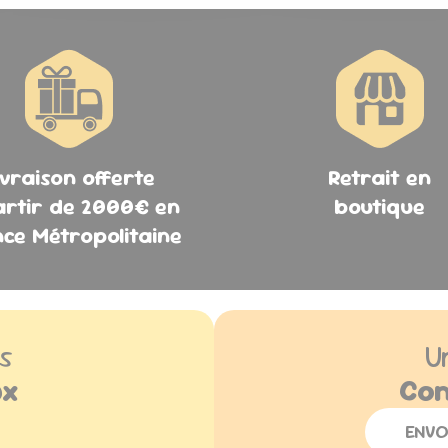
ivraison offerte
Retrait en
artir de 2000€ en
boutique
ce Métropolitaine
s
U
ux
Con
ENVO