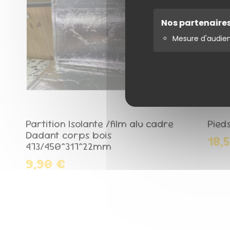
Nos partenaire
Mesure d'audie
Partition Isolante /film alu cadre
Pieds
Dadant corps bois
18,
473/450*317*22mm
Ajo
9,90 €
Ajouter au panier