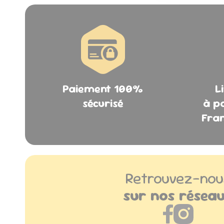
Paiement 100%
L
sécurisé
à p
Fran
Retrouvez-nou
sur nos résea