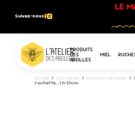
Panneau de gestion des cookies
LE M
Suivez-nous
PRODUITS
DES
MIEL
RUCHE
ABEILLES
Accueil
Les ruches
Eléments de ruche
ruchette...) h:25cm