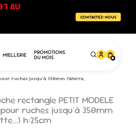
07 AU
CONTACTEZ-NOUS
PROMOTIONS
MIELLERIE
DU MOIS
0
pour ruches jusqu'à 350mm (Warre,
uche rectangle PETIT MODELE
 pour ruches jusqu'à 350mm
te...) h:25cm