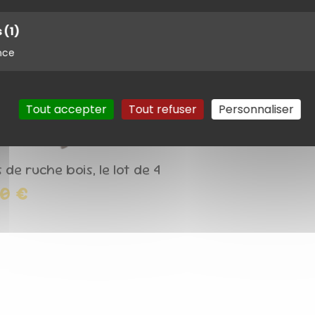
s
(1)
nce
Tout accepter
Tout refuser
Personnaliser
 de ruche bois, le lot de 4
50 €
uter au panier