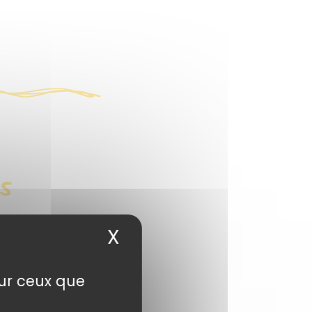
s
X
Masquer le bandea
sur ceux que